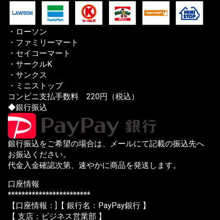
・ローソン
・ファミリーマート
・セイコーマート
・サークルK
・サンクス
・ミニストップ
コンビニ支払手数料 220円（税込）
◆銀行振込
銀行振込をご希望の場合は、メールにて記載の振込先へ
お振込ください。
代金入金確認次第、速やかに商品を発送します。
口座情報
************************
【口座情報：]【 銀行名：PayPay銀行 】
【 支店：ビジネス営業部 】