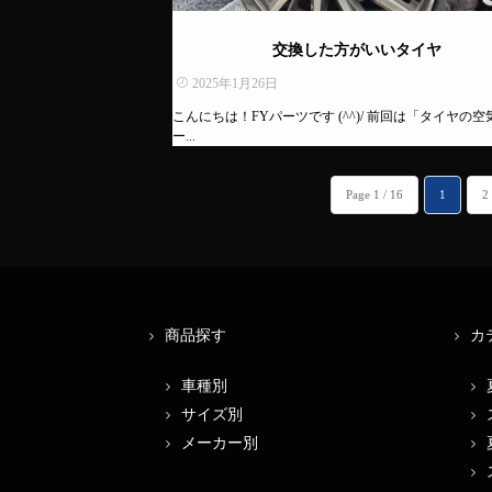
交換した方がいいタイヤ
2025年1月26日
こんにちは！FYパーツです (^^)/ 前回は「タイヤの
ー...
Page 1 / 16
1
2
商品探す
カ
車種別
サイズ別
メーカー別