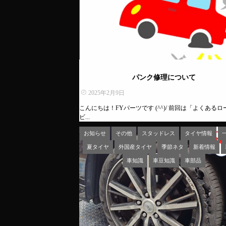
パンク修理について
2025年2月9日
こんにちは！FYパーツです (^^)/ 前回は「よくある
ビ...
お知らせ
その他
スタッドレス
タイヤ情報
夏タイヤ
外国産タイヤ
季節ネタ
新着情報
車知識
車豆知識
車部品