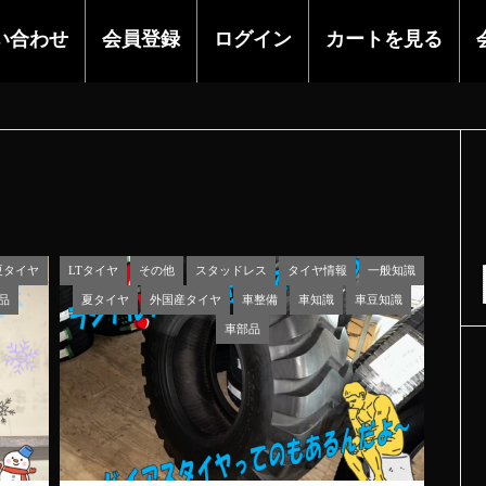
い合わせ
会員登録
ログイン
カートを見る
夏タイヤ
LTタイヤ
その他
スタッドレス
タイヤ情報
一般知識
品
夏タイヤ
外国産タイヤ
車整備
車知識
車豆知識
車部品