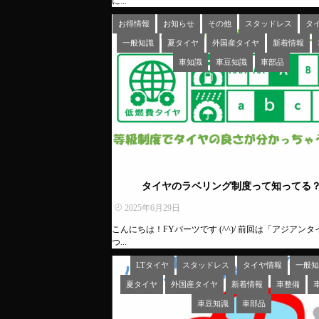
に...
お得情報
お知らせ
その他
スタッドレス
タ
一般知識
夏タイヤ
外国産タイヤ
新着情報
車知識
車豆知識
車部品
タイヤのラベリング制度って知ってる
2025年6月29日
こんにちは！FYパーツです (^^)/ 前回は「アジアン
つ...
LTタイヤ
スタッドレス
タイヤ情報
一般知
夏タイヤ
外国産タイヤ
新着情報
車整備
車豆知識
車部品