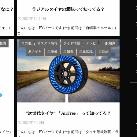
てなに？
ラジアルタイヤの意味って知ってる？
2025年11月9日
タイヤ」に
こんにちは！FYパーツです (^^)/ 前回は「自転車のルール」に
つ...
整備
その他
オススメ情報
タイヤ情報
テレビ
一般知識
夏タイヤ
車整備
車知識
車豆知識
車部品
”次世代タイヤ” 「AirFree」 って知ってる？
2025年7月6日
ータイヤ」
こんにちは！FYパーツです (^^)/ 前回は「タイヤ等級制度・ラ