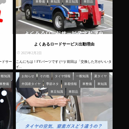
車整備
車知識
車豆知識
車部品
よくあるロードサービス出動理由
2025年2月2日
ロードサー
こんにちは！FYパーツです (^^)/ 前回は「交換した方がいいタ
イ...
一般知識
お知らせ
その他
タイヤ情報
一般知識
夏タイヤ
車整備
外国産タイヤ
季節ネタ
新着情報
車整備
車知識
車豆知識
車部品