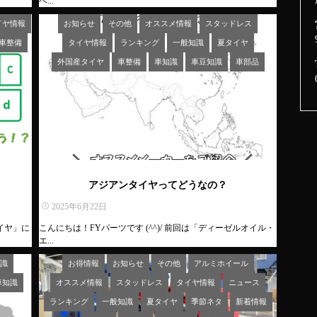
ベ...
イヤ情報
お知らせ
その他
オススメ情報
スタッドレス
車整備
タイヤ情報
ランキング
一般知識
夏タイヤ
外国産タイヤ
車整備
車知識
車豆知識
車部品
？
アジアンタイヤってどうなの？
2025年6月22日
タイヤ」に
こんにちは！FYパーツです (^^)/ 前回は「ディーゼルオイル・
エ...
識
お得情報
お知らせ
その他
アルミホイール
車知識
オススメ情報
スタッドレス
タイヤ情報
ニュース
ランキング
一般知識
夏タイヤ
季節ネタ
新着情報