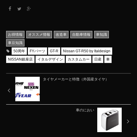
お得情報
オススメ情報
改造車
自動車情報
車知識
車豆知識
50周年
FYパーツ
GT-R
Nissan GT-R50 by Italdesign
NISSAN銀座店
イタルデザイン
カスタムカー
日産
車
タイヤメーカーと特徴（外国産タイヤ）
車のにおい