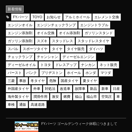
新着情報
FYパーツ
TOYO
お知らせ
アルミホイール
エレメント交換
エンジンオイル
エンジンチェックランプ
エンジントラブル
エンジン添加剤
オイル交換
オイル添加剤
ガソリンスタンド
ガソリン添加剤
スズキ
スタッドレス
スタッドレスタイヤ
スバル
スポーツタイヤ
タイヤ
タイヤ販売
ダイハツ
チェックランプ
チャンシャン
ディーゼルエンジン
ディーゼルオイル
トヨタ
ドレスアップ
ナンカン
ネット販売
バースト
パンク
ブリヂストン
ホイール
ホンダ
マツダ
三菱
事故
冬タイヤ
危険
国産タイヤ
夏タイヤ
外国産タイヤ
外車
対処法
改造車
故障車
新品
新車
日産
海外製タイヤ
潤滑作用
激安
燃費
福山
福山市
空気圧
車
車検
通販
高速道路
FYパーツ ゴールデンウィーク休暇につきまして