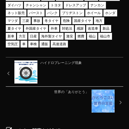
ダイハツ
チャンシャン
トヨタ
ドレスアップ
ナンカン
ネット販売
バースト
パンク
ブリヂストン
ホイール
ホンダ
マツダ
三菱
事故
冬タイヤ
危険
国産タイヤ
地方
夏タイヤ
外国産タイヤ
外車
対処法
感謝
改造車
新品
新車
方言
日産
海外製タイヤ
激安
燃費
福山
福山市
空気圧
車
車検
通販
高速道路
ハイドロプレーニング現象
世界の「ありがとう」