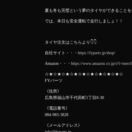
夏も冬も完璧という夢のタイヤができることを楽し
では、本日も安全運転で走行しましょ！！
タイヤ注文はこちらより👇👇
自社サイト・・・
https://fyparts.jp/shop/
Amazon・・・
https://www.amazon.co.jp/s?i=m
☆★☆★☆★☆★☆★☆★☆★☆★☆★☆
FYパーツ
《住所》
広島県福山市千代田町1丁目8-30
《電話番号》
084-983-3828
《メールアドレス》
info@fyparts.jp