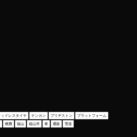
タッドレスタイヤ
ナンカン
ブリヂストン
プラットフォーム
安
燃費
福山
福山市
車
通販
雪道