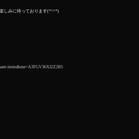
みに待っております(*^^*)
erchant-items&me=A3FGV36XJ2Z2R5