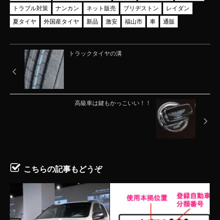
トラブル対策
ナンカン
ネット販売
ブリヂストン
レイダン
夏タイヤ
外国産タイヤ
新品
激安
福山市
車
通販
トラックタイヤの溝
高級車は鍵もかっこいい！！
こちらの記事もどうぞ