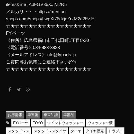
items&me=A3FGV36XJ2Z2R5
メルカリ・・・
https://mercari-
shops.com/shops/LwpXt76dxjoZrzM2c2EzjE
☆★☆★☆★☆★☆★☆★☆★☆★☆★☆
FYパーツ
《住所》広島県福山市千代田町1丁目8-30
《電話番号》084-983-3828
《メールアドレス》info@fyparts.jp
ご質問等お気軽にご連絡下さい(^^♪
☆★☆★☆★☆★☆★☆★☆★☆★☆★☆
お得情報
車整備
車豆知識
車部品
FYパーツ
TOYO
ウインドウォッシャー
ウォッシャー液
スタッドレス
スタッドレスタイヤ
タイヤ
タイヤ販売
トラブル