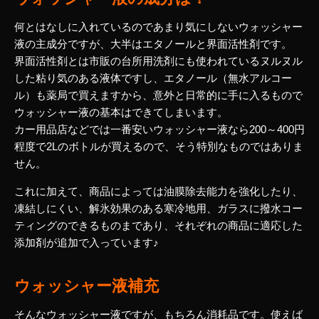
何とはなしに入れているのであまり気にしないウォッシャー
液の主成分ですが、大半はエタノールと界面活性剤です。
界面活性剤とは市販の台所用洗剤にも使われているヌルヌル
した粘り気のある液体ですし、エタノール（無水アルコー
ル）も薬局で買えますから、意外と日常的に手に入るもので
ウォッシャー液の基本はできてしまいます。
カー用品店などでは一番安いウォッシャー液なら200～400円
程度で2Lのボトルが買えるので、そう特別なものではありま
せん。
これに加えて、商品によっては油膜除去能力を強化したり、
凍結しにくい、解氷効果のある寒冷地用、ガラスに撥水コー
ティングのできるものまであり、それぞれの商品に適応した
添加剤が追加で入っています♪
ウォッシャー液補充
そんなウォッシャー液ですが、もちろん消耗品です。使えば