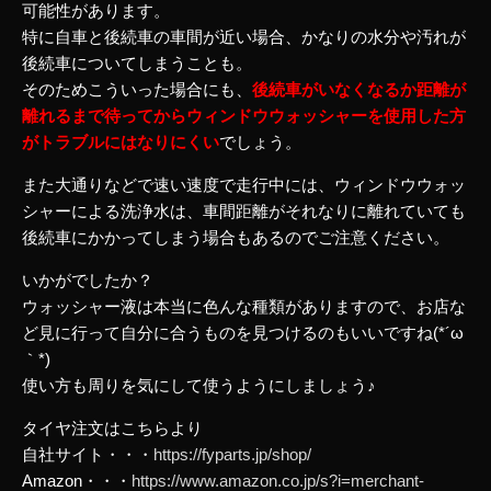
可能性があります。
特に自車と後続車の車間が近い場合、かなりの水分や汚れが
後続車についてしまうことも。
そのためこういった場合にも、
後続車がいなくなるか距離が
離れるまで待ってからウィンドウウォッシャーを使用した方
がトラブルにはなりにくい
でしょう。
また大通りなどで速い速度で走行中には、ウィンドウウォッ
シャーによる洗浄水は、車間距離がそれなりに離れていても
後続車にかかってしまう場合もあるのでご注意ください。
いかがでしたか？
ウォッシャー液は本当に色んな種類がありますので、お店な
ど見に行って自分に合うものを見つけるのもいいですね(*´ω
｀*)
使い方も周りを気にして使うようにしましょう♪
タイヤ注文はこちらより
自社サイト・・・
https://fyparts.jp/shop/
Amazon・・・
https://www.amazon.co.jp/s?i=merchant-