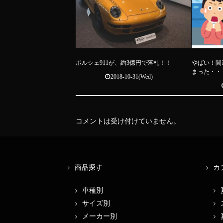
ポルシェ911が、約3億円で落札！！
やばい！間
まった・・
2018-10-31(Wed)
コメントは受け付けていません。
商品探す
カ
車種別
サイズ別
メーカー別