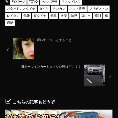
FYパーツ
TOYO
あおり運転
スタッドレス
スタッドレスタイヤ
タイヤ
ナンカン
ネット販売
ブリヂストン
レイダン
危険
夏タイヤ
新品
激安
無視
福山市
罰則
車
通販
運転中イラっとすること
日本一ウインカーを出さない県はどこ！？
こちらの記事もどうぞ