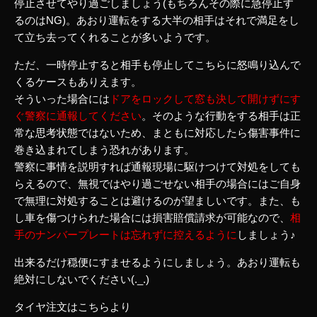
停止させてやり過ごしましょう(もちろんその際に急停止す
るのはNG)。あおり運転をする大半の相手はそれで満足をし
て立ち去ってくれることが多いようです。
ただ、一時停止すると相手も停止してこちらに怒鳴り込んで
くるケースもありえます。
そういった場合には
ドアをロックして窓も決して開けずにす
ぐ警察に通報してください
。そのような行動をする相手は正
常な思考状態ではないため、まともに対応したら傷害事件に
巻き込まれてしまう恐れがあります。
警察に事情を説明すれば通報現場に駆けつけて対処をしても
らえるので、無視ではやり過ごせない相手の場合にはご自身
で無理に対処することは避けるのが望ましいです。また、も
し車を傷つけられた場合には損害賠償請求が可能なので、
相
手のナンバープレートは忘れずに控えるように
しましょう♪
出来るだけ穏便にすませるようにしましょう。あおり運転も
絶対にしないでください(._.)
タイヤ注文はこちらより