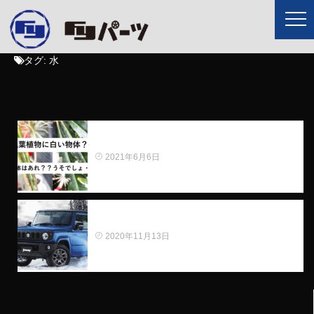
タグ:
水
我が社の観葉植物に白い物体が・・・その正体
は〇〇だった！？
2021年6月6日
知っていたほうが得をする！？ 冬用ホイー
ル・・ご存じでしょうか？( ;∀;)？...
2020年11月13日