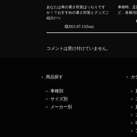
あなたは車の暑さ対策ばっちりです
車検時、足
か！？おすすめの暑さ対策とグッズご
ど…各種項
紹介(^^♪
2021-07-11(Sun)
コメントは受け付けていません。
商品探す
カ
車種別
サイズ別
メーカー別